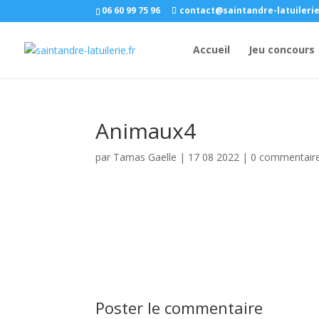
06 60 99 75 96
contact@saintandre-latuilerie
Accueil
Jeu concours
Animaux4
par
Tamas Gaelle
|
17 08 2022
|
0 commentair
Poster le commentaire