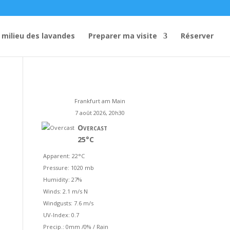
 milieu des lavandes
Preparer ma visite
Réserver
Frankfurt am Main
7 août 2026, 20h30
Overcast
25°C
Apparent: 22°C
Pressure: 1020 mb
Humidity: 27%
Winds: 2.1 m/s N
Windgusts: 7.6 m/s
UV-Index: 0.7
Precip.:
0mm
/
0%
/
Rain