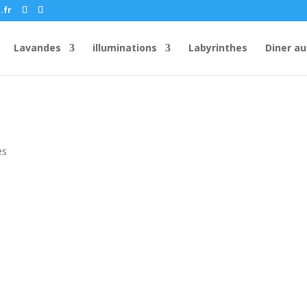
.fr
Lavandes
illuminations
Labyrinthes
Diner au
es