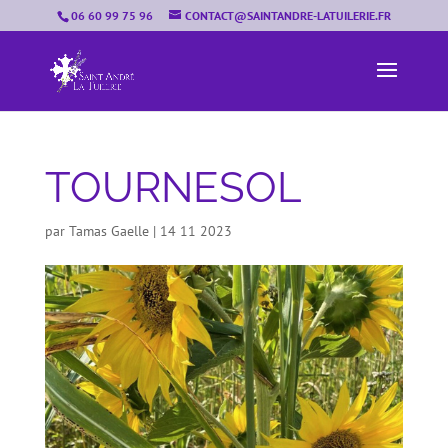
06 60 99 75 96
CONTACT@SAINTANDRE-LATUILERIE.FR
TOURNESOL
par
Tamas Gaelle
|
14 11 2023