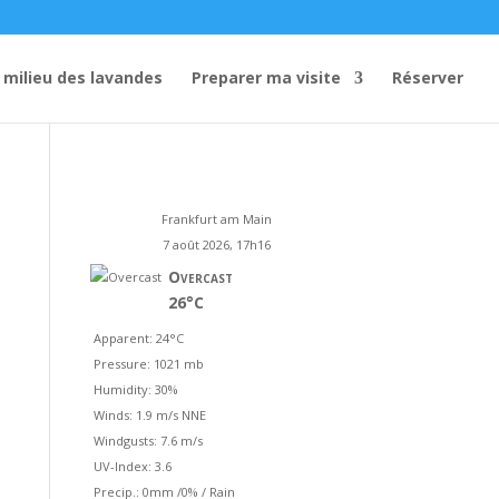
 milieu des lavandes
Preparer ma visite
Réserver
Frankfurt am Main
7 août 2026, 17h16
Overcast
26°C
Apparent: 24°C
Pressure: 1021 mb
Humidity: 30%
Winds: 1.9 m/s NNE
Windgusts: 7.6 m/s
UV-Index: 3.6
Precip.:
0mm
/
0%
/
Rain