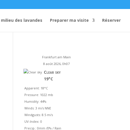
 milieu des lavandes
Preparer ma visite
Réserver
Frankfurt am Main
8 août 2026, 0h07
Clear sky
19°C
Apparent: 18°C
Pressure: 1022 mb
Humidity: 44%
Winds: 3 m/s NNE
Windgusts: 8.5 m/s
UV-Index: 0
Precip.:
0mm
/
0%
/
Rain