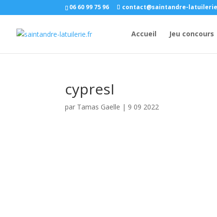
06 60 99 75 96
contact@saintandre-latuilerie
Accueil
Jeu concours
cypresI
par
Tamas Gaelle
|
9 09 2022