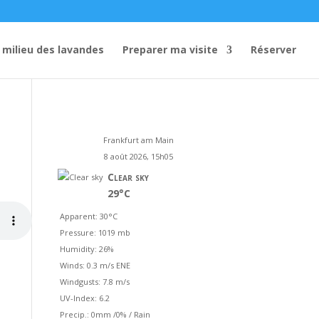
 milieu des lavandes
Preparer ma visite
Réserver
Frankfurt am Main
8 août 2026, 15h05
Clear sky
29°C
Apparent: 30°C
Pressure: 1019 mb
Humidity: 26%
Winds: 0.3 m/s ENE
Windgusts: 7.8 m/s
UV-Index: 6.2
Precip.:
0mm
/
0%
/
Rain