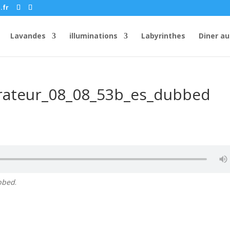
.fr
Lavandes
illuminations
Labyrinthes
Diner au
rrateur_08_08_53b_es_dubbed
bbed
.