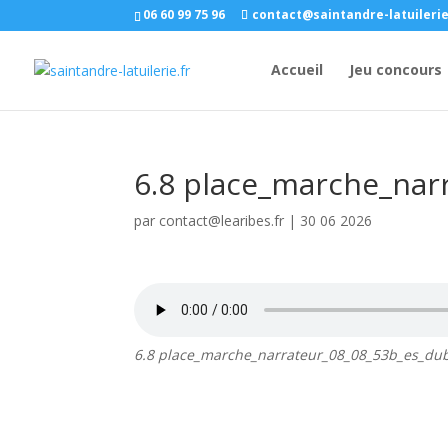
06 60 99 75 96
contact@saintandre-latuilerie
Accueil
Jeu concours
6.8 place_marche_na
par
contact@learibes.fr
|
30 06 2026
6.8 place_marche_narrateur_08_08_53b_es_du