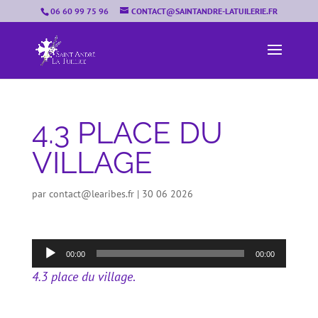
06 60 99 75 96
CONTACT@SAINTANDRE-LATUILERIE.FR
4.3 PLACE DU
VILLAGE
par
contact@learibes.fr
|
30 06 2026
Lecteur
00:00
00:00
audio
4.3 place du village
.